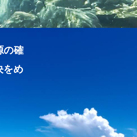
源の確
決をめ