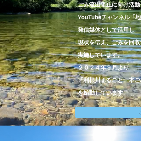
ごみ流出
阻止
に向け活動
YouTubeチャンネル「
発信媒体として活用し
現状を伝え、ごみを回収
実施して
い
ます。
２０２４
年
９
月より
「利根川まるごと一本ご
を始動して
いま
す
。