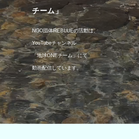
チーム」
NGO団体REBLUEの活動は、
YouTubeチャンネル
「地球ONEチーム」にて
動画配信しています。