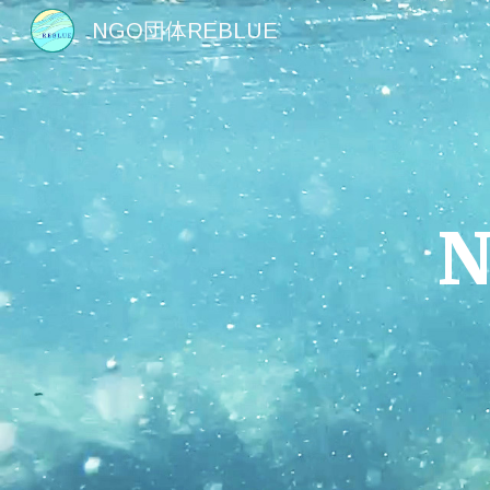
NGO団体REBLUE
Sk