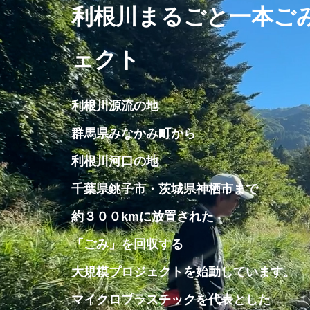
利根川まるごと一本ご
ェクト
利根川源流の地
群馬県みなかみ町から
利根川河口の地
千葉県銚子市・茨城県神栖市まで
約３００kmに放置された
「ごみ」を回収する
大規模プロジェクトを始動しています。
マイクロプラスチックを代表とした