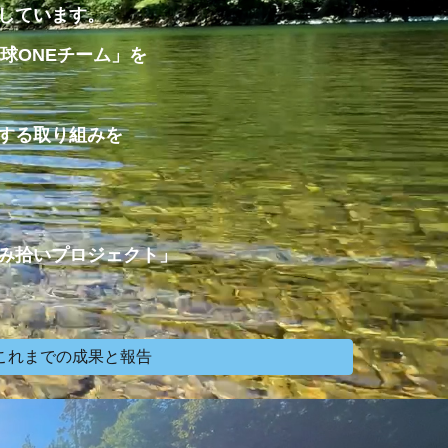
しています。
地球ONEチーム」を
する取り組みを
み拾いプロジェクト」
これまでの成果と報告