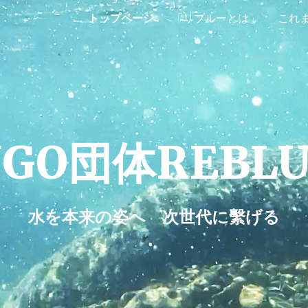
トップページ
「リブルーとは」
これ
ip to main content
Skip to navigat
NGO団体REBLU
水を本来の姿へ 次世代に繫げる