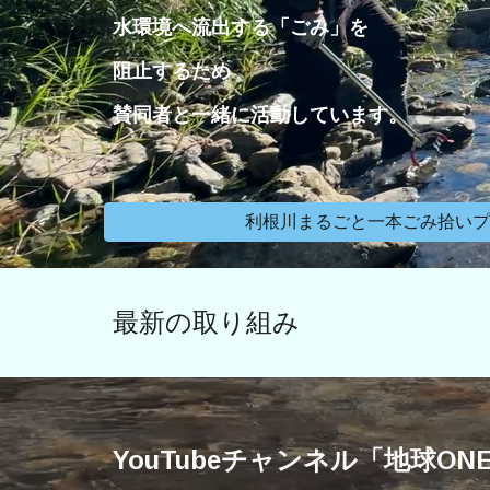
水環境へ流出する「ごみ」を
阻止するため
賛同者と一緒に活動しています。
利根川まるごと一本ごみ拾いプ
最新の取り組み
YouTubeチャンネル「地球ON