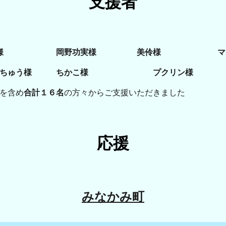
支援者
様
岡野功実様
美伶
様
マ
ちゅう様
ちかこ様
プクリン様
を含め
合計１６名
の方々からご支援いただきました
応援
みなかみ町