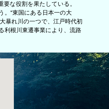
重要な役割を果たしている。
う。“東国にある日本一の大
三大
暴れ川
の一つで、
江戸時代
初
る
利根川東遷事業
により、流路