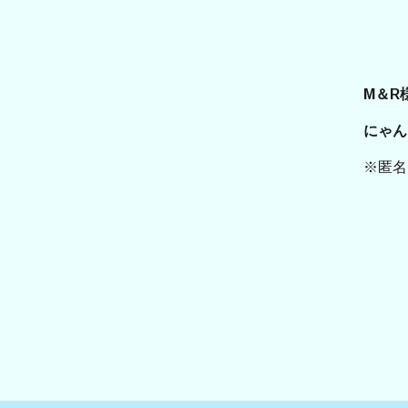
M＆R
にゃん
※匿名