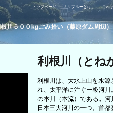
トップページ
「リブルーとは」
これ
ip to main content
Skip to navigat
利根川５００kgごみ拾い（藤原ダム周辺）
利根川（とね
利根川は、
大水上山
を水源
れ、
太平洋
に注ぐ
一級河川
の
本川
（本流）である。河
日本三大河川
の一つ。
首都