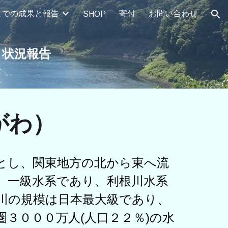
までの成果と報告
寄付
お問い合わせ
SHOP
ion
 状況報告
がわ）
とし、
関東地方
の北から東へ流
。
一級水系
であり、利根川
水系
川の規模は日本最大級であり、
圏
３０００万人(人口２２％)の水